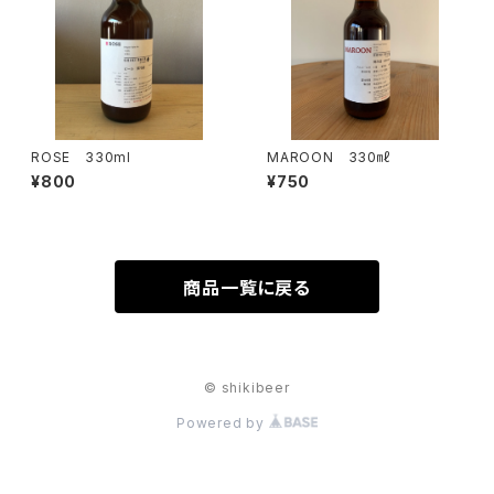
ROSE 330ml
MAROON 330㎖
¥800
¥750
商品一覧に戻る
© shikibeer
Powered by